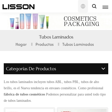
Español
English
Tubos Laminados
français
Hogar
Productos
Tubos Laminados
русский
español
Categorías De Productos
português
Los tubos laminados incluyen tubos ABL, tubos PBL, tubos de alto
العربية
brillo, es el
Nueva tendencia en envases cosméticos. Como profesional
fábrica de tubos cosméticos
Podemos personalizar para usted todo tipo
日本語
de tubos laminados.
한국의