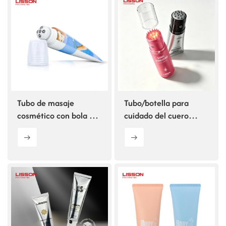
ไทย
Tiếng việt
中文
Tubo de masaje
Tubo/botella para
cosmético con bola de
cuidado del cuero
rodillo metálica de 30
cabelludo con cepillo
mm 40 ml 5 con
vibratorio sónico
cabezal enchufable