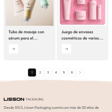
Tubo de masaje con
Juego de envases
sérum para el
cosméticos de varios
crecimiento del cabello
materiales y del mismo
D50
color
1
2
3
4
5
6
Desde 2013, Lisson Packaging cuenta con más de 20 años de