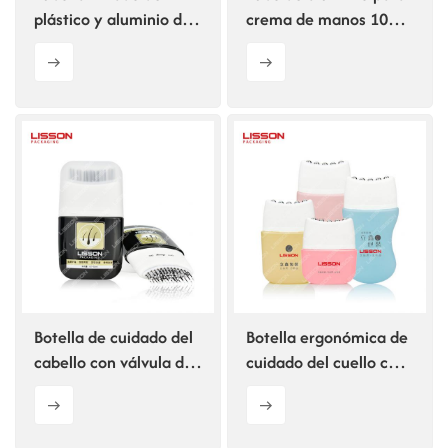
plástico y aluminio de
crema de manos 100%
30 mm de diámetro
reciclable
Botella de cuidado del
Botella ergonómica de
cabello con válvula de
cuidado del cuello con
encendido/apagado
cinco rodillos
con peine de nailon