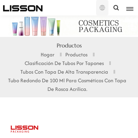
Español
English
Productos
français
Hogar
Productos
Clasificación De Tubos Por Tapones
русский
Tubos Con Tapa De Alta Transparencia
español
Tubo Redondo De 100 Ml Para Cosméticos Con Tapa
De Rosca Acrílica.
português
العربية
日本語
한국의