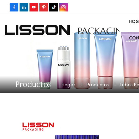
HOG
PACKAGING
CON
Productos
Hogar
Productos
Tubos Pa