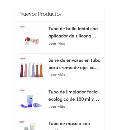
Nuevos Productos
Tubo de brillo labial con
aplicador de silicona
supersuave.
Leer Más
Serie de envases en tubo
para crema de ojos con
cabezal aplicador
Leer Más
Tubo de limpiador facial
ecológico de 100 ml y
120 ml con tapa
Leer Más
abatible.
Tubo de masaje con