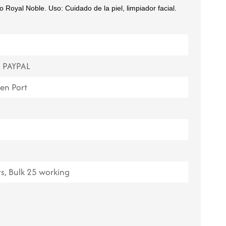
 Royal Noble. Uso: Cuidado de la piel, limpiador facial.
ไทย
Tiếng việt
中文
, PAYPAL
en Port
s, Bulk 25 working