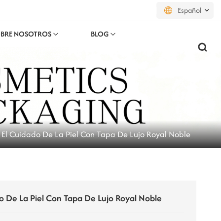
Español
BRE NOSOTROS
BLOG
English
français
русский
español
 El Cuidado De La Piel Con Tapa De Lujo Royal Noble
português
العربية
日本語
o De La Piel Con Tapa De Lujo Royal Noble
한국의