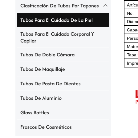
Clasificación De Tubos Por Tapones
Artícu
No.
Tubos Para El Cuidado De La Piel
Diáme
Capac
Tubos Para El Cuidado Corporal Y
Perso
Capilar
Mater
Tubos De Doble Cámara
Tapa:
Impre
Tubos De Maquillaje
Tubos De Pasta De Dientes
Tubos De Aluminio
Glass Bottles
Frascos De Cosméticos