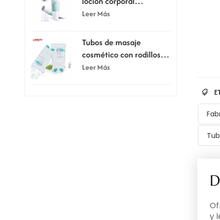
loción corporal
raspadora de 80 ml y
Leer Más
100 ml con cinco rodillos
Tubos de masaje
cosmético con rodillos
dobles de silicona de 150
Leer Más
ml
E
Fab
Tub
D
Of
y 