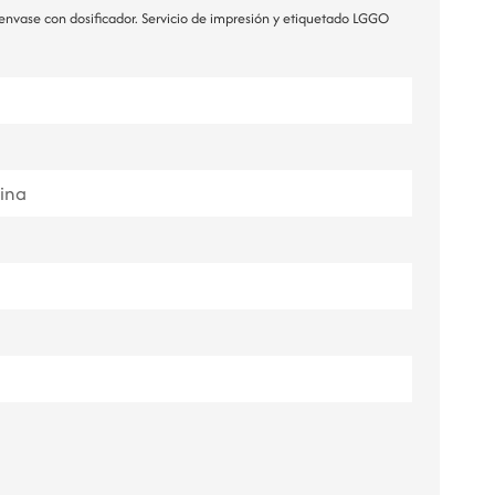
envase con dosificador. Servicio de impresión y etiquetado LGGO
ไทย
Tiếng việt
中文
ina