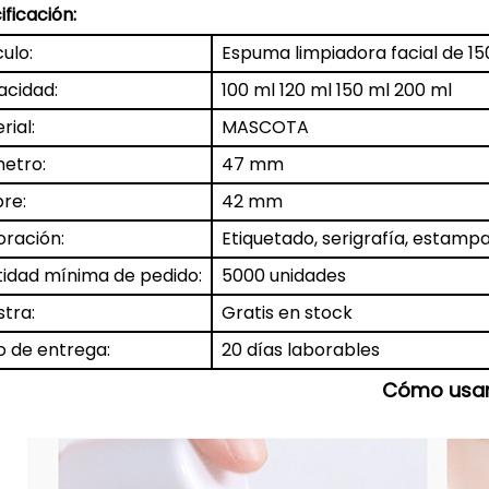
ificación:
culo:
Espuma limpiadora facial de 150
cidad:
100 ml 120 ml 150 ml 200 ml
rial:
MASCOTA
etro:
47 mm
bre:
42 mm
ración:
Etiquetado, serigrafía, estamp
idad mínima de pedido:
5000 unidades
tra:
Gratis en stock
o de entrega:
20 días laborables
Cómo usa