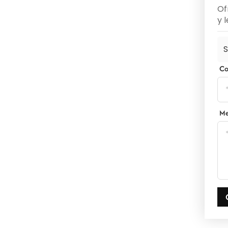
Of
y 
S
Co
Me