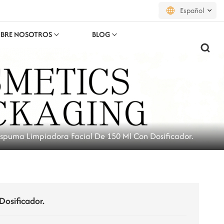
Español
BRE NOSOTROS
BLOG
English
français
русский
español
spuma Limpiadora Facial De 150 Ml Con Dosificador.
português
العربية
日本語
Dosificador.
한국의