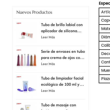
Espec
Artí
Nuevos Productos
Capa
Tubo de brillo labial con
Mate
aplicador de silicona
supersuave.
Diám
Leer Más
Cali
Serie de envases en tubo
Deco
para crema de ojos con
Cant
cabezal aplicador
Leer Más
Mues
Tubo de limpiador facial
Plaz
ecológico de 100 ml y
120 ml con tapa
Leer Más
abatible.
Tubo de masaje con