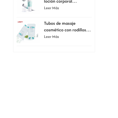
loción corporal
raspadora de 80 ml y
Leer Más
100 ml con cinco rodillos
Tubos de masaje
cosmético con rodillos
dobles de silicona de 150
Leer Más
ml