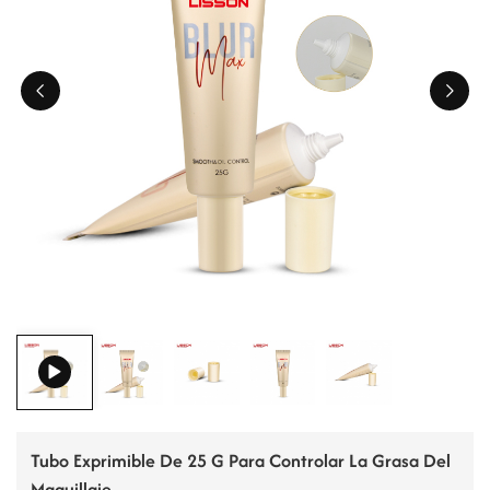
ไทย
Tiếng việt
中文
Tubo Exprimible De 25 G Para Controlar La Grasa Del
Maquillaje