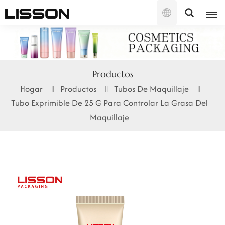
Español
English
Productos
français
Hogar
Productos
Tubos De Maquillaje
Tubo Exprimible De 25 G Para Controlar La Grasa Del
русский
Maquillaje
español
português
العربية
日本語
한국의