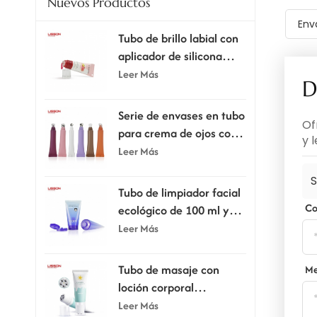
Nuevos Productos
Env
Tubo de brillo labial con
aplicador de silicona
supersuave.
Leer Más
D
Serie de envases en tubo
Of
para crema de ojos con
y 
cabezal aplicador
Leer Más
S
Tubo de limpiador facial
Co
ecológico de 100 ml y
120 ml con tapa
Leer Más
abatible.
Tubo de masaje con
Me
loción corporal
raspadora de 80 ml y
Leer Más