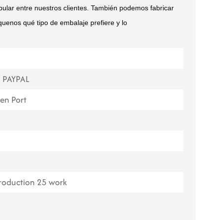
ular entre nuestros clientes. También podemos fabricar
ไทย
uenos qué tipo de embalaje prefiere y lo
Tiếng việt
中文
, PAYPAL
en Port
Production 25 work