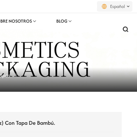
Español
BRE NOSOTROS
BLOG
English
français
русский
apas
español
português
العربية
日本語
Oz) Con Tapa De Bambú.
한국의