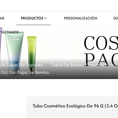
AR
PRODUCTOS
PERSONALIZACIÓN
SO
TÁCTANOS
n De Tubos Por Tapones
Tubos De Bambú Y Madera Para T
4 Oz) Con Tapa De Bambú.
Tubo Cosmético Ecológico De 96 G (3.4 