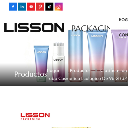
HOG
PACKAGING
CON
Hogar
Productos
Clasificació
Productos
Tubo Cosmético Ecológico De 96 G (3.