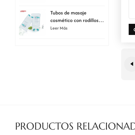
100 ml con cinco rodillos
Tubos de masaje
cosmético con rodillos
dobles de silicona de 150
Leer Más
ml
PRODUCTOS RELACIONA