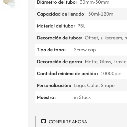
Diámetro del tubo:
30mm-50mm
Capacidad de llenado:
50ml-120ml
Material del tubo:
PBL
Decoración de tubos:
Offset, silkscreem,
Tipo de tapa:
Screw cap
Decoración de gorra:
Matte, Gloss, Froste
Cantidad mínima de pedido:
10000pcs
Personalización:
Logo, Color, Shape
Muestra:
in Stock
CONSULTE AHORA