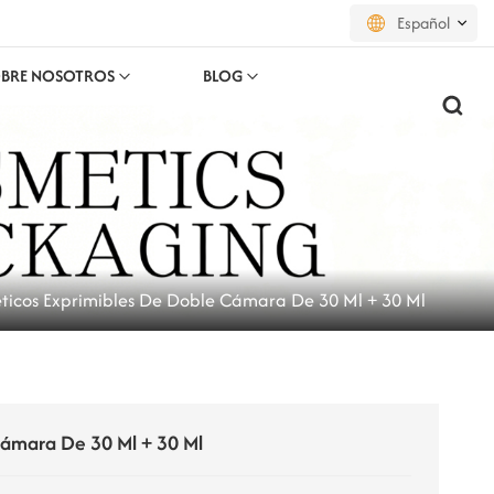
Español
BRE NOSOTROS
BLOG
English
français
русский
español
ticos Exprimibles De Doble Cámara De 30 Ml + 30 Ml
português
العربية
日本語
Cámara De 30 Ml + 30 Ml
한국의