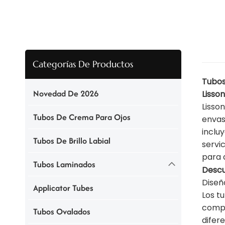
Categorías De Productos
Tubos
Novedad De 2026
Lisso
Lisso
Tubos De Crema Para Ojos
envas
inclu
Tubos De Brillo Labial
servi
para 
Tubos Laminados
Descu
Diseñ
Applicator Tubes
Los t
compa
Tubos Ovalados
difer