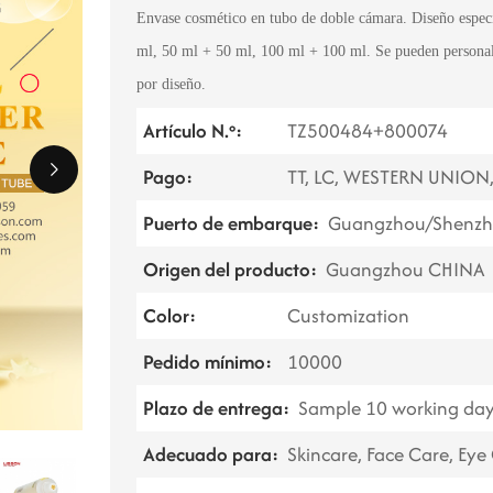
Envase cosmético en tubo de doble cámara. Diseño especi
ml, 50 ml + 50 ml, 100 ml + 100 ml. Se pueden personal
por diseño.
Artículo N.º:
TZ500484+800074
Pago:
TT, LC, WESTERN UNION
Puerto de embarque:
Guangzhou/Shenzh
Origen del producto:
Guangzhou CHINA
Color:
Customization
Pedido mínimo:
10000
Plazo de entrega:
Sample 10 working day
Adecuado para:
Skincare, Face Care, Eye