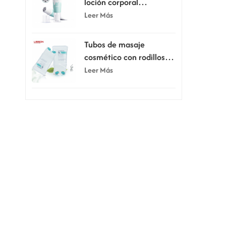
loción corporal
raspadora de 80 ml y
Leer Más
100 ml con cinco rodillos
Tubos de masaje
cosmético con rodillos
dobles de silicona de 150
Leer Más
ml