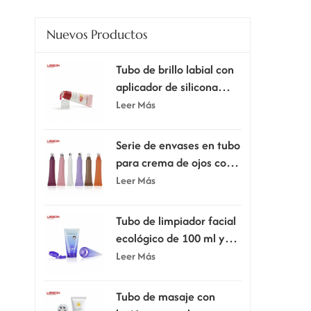
Nuevos Productos
Tubo de brillo labial con
aplicador de silicona
supersuave.
Leer Más
Serie de envases en tubo
para crema de ojos con
cabezal aplicador
Leer Más
Tubo de limpiador facial
ecológico de 100 ml y
120 ml con tapa
Leer Más
abatible.
Tubo de masaje con