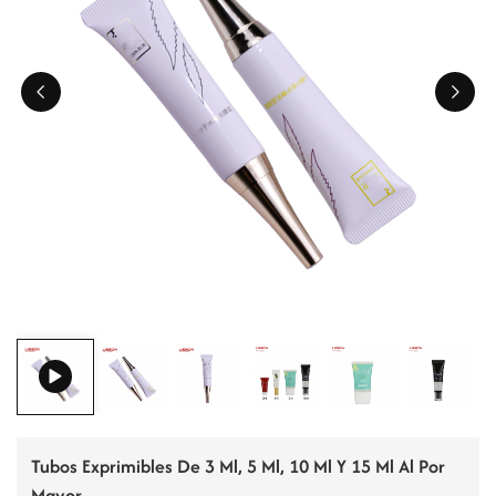
ไทย
Tiếng việt
中文
Tubos Exprimibles De 3 Ml, 5 Ml, 10 Ml Y 15 Ml Al Por
Mayor