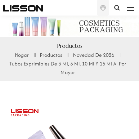
Español
English
Productos
français
Hogar
Productos
Novedad De 2026
Tubos Exprimibles De 3 Ml, 5 Ml, 10 Ml Y 15 Ml Al Por
русский
Mayor
español
português
العربية
日本語
한국의