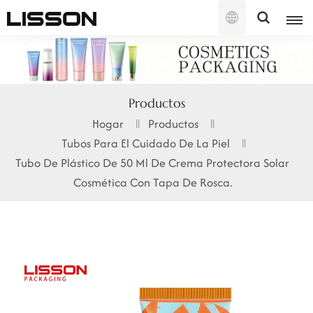
Español
English
Productos
français
Hogar
Productos
Tubos Para El Cuidado De La Piel
русский
Tubo De Plástico De 50 Ml De Crema Protectora Solar
español
Cosmética Con Tapa De Rosca.
português
العربية
日本語
한국의