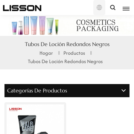
Español
English
Tubos De Loción Redondos Negros
français
Hogar
Productos
Tubos De Loción Redondos Negros
русский
español
Categorías De Productos
português
العربية
日本語
한국의