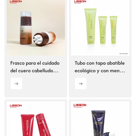
ไทย
Tiếng việt
中文
Frasco para el cuidado
Tubo con tapa abatible
del cuero cabelludo
ecológico y con menos
con aplicador de
plástico
silicona.