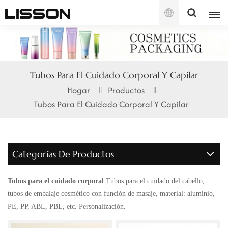
Español
English
Tubos Para El Cuidado Corporal Y Capilar
français
Hogar
Productos
Tubos Para El Cuidado Corporal Y Capilar
русский
español
Categorías De Productos
português
العربية
Tubos para el cuidado corporal
Tubos para el cuidado del cabello,
tubos de embalaje cosmético con función de masaje, material: aluminio,
日本語
PE, PP, ABL, PBL, etc. Personalización.
한국의