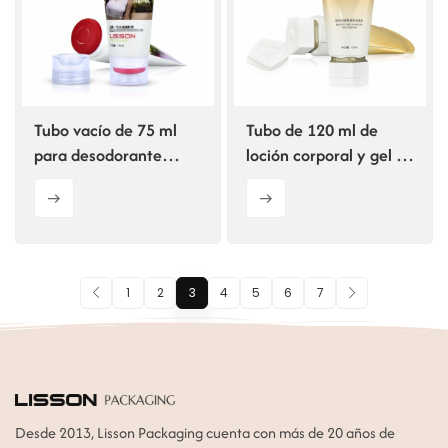
Tubo vacío de 75 ml
Tubo de 120 ml de
para desodorante
loción corporal y gel de
corporal en crema
ducha para hombre,
para axilas.
envasada en tubo
laminado ABL.
1
2
3
4
5
6
7
Desde 2013, Lisson Packaging cuenta con más de 20 años de