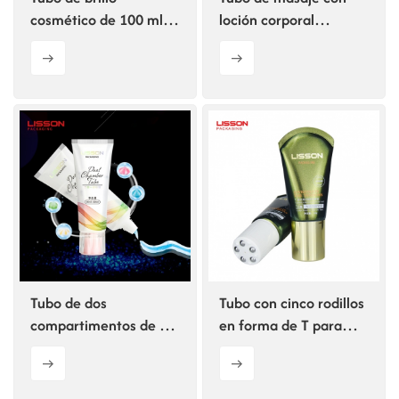
cosmético de 100 ml,
loción corporal
150 ml y 120 ml con
raspadora de 80 ml y
tapa de disco.
100 ml con cinco
rodillos
Tubo de dos
Tubo con cinco rodillos
compartimentos de 60
en forma de T para
ml + 60 ml para loción
terapia de raspado
corporal