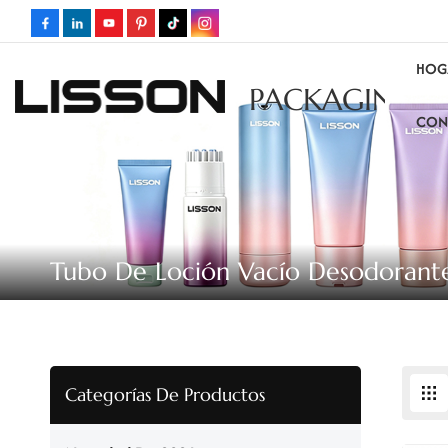
HOG
PACKAGING
CON
Tubo De Loción Vacío Desodorant
Categorías De Productos