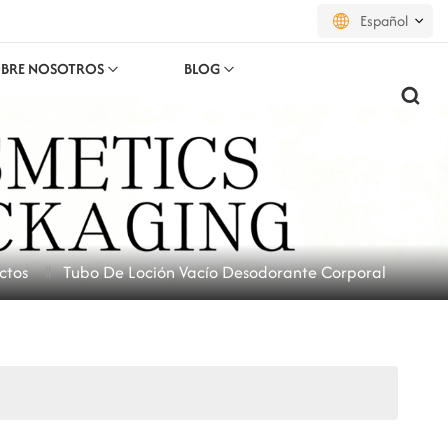
Español
BRE NOSOTROS
BLOG
English
français
русский
español
ctos
Tubo De Loción Vacío Desodorante Corporal
português
العربية
日本語
한국의