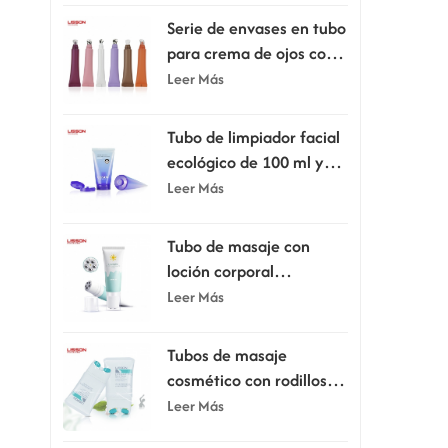
Serie de envases en tubo
para crema de ojos con
cabezal aplicador
Leer Más
Tubo de limpiador facial
ecológico de 100 ml y
120 ml con tapa
Leer Más
abatible.
Tubo de masaje con
loción corporal
raspadora de 80 ml y
Leer Más
100 ml con cinco rodillos
Tubos de masaje
cosmético con rodillos
dobles de silicona de 150
Leer Más
ml