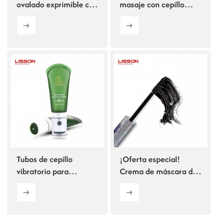
ovalado exprimible con
masaje con cepillo
aplicador de brocha de
para el cuidado del
40 ml y 60 ml de
cabello.
Factory Supply
Tubos de cepillo
¡Oferta especial!
vibratorio para
Crema de máscara de
limpiador facial
pestañas de 15 ml en
tubos de plástico con
aplicador y cepillo.