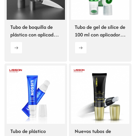
ไทย
Tiếng việt
Tubo de boquilla de
Tubo de gel de sílice de
plástico con aplicador
100 ml con aplicador
中文
de brocha
de brocha para
limpiador facial en
espuma
Tubo de plástico
Nuevos tubos de