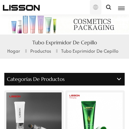
Español
English
Tubo Exprimidor De Cepillo
français
Hogar
Productos
Tubo Exprimidor De Cepillo
русский
español
Categorías De Productos
português
العربية
日本語
한국의