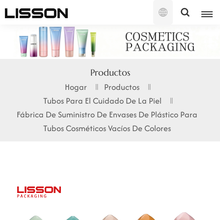
Español
English
Productos
français
Hogar
Productos
Tubos Para El Cuidado De La Piel
русский
Fábrica De Suministro De Envases De Plástico Para
español
Tubos Cosméticos Vacíos De Colores
português
العربية
日本語
한국의