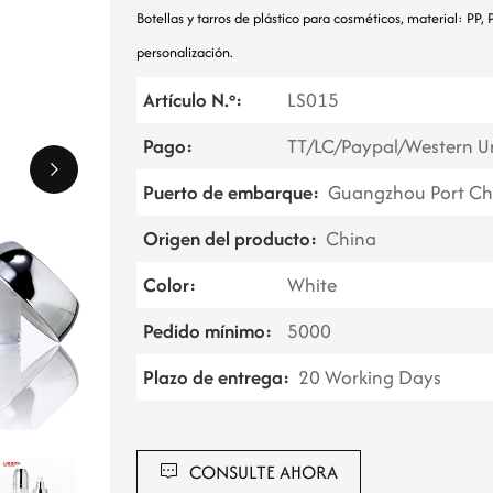
Botellas y tarros de plástico para cosméticos, material: PP
personalización.
Artículo N.º:
LS015
Pago:
TT/LC/Paypal/Western U
Puerto de embarque:
Guangzhou Port Ch
Origen del producto:
China
Color:
White
Pedido mínimo:
5000
Plazo de entrega:
20 Working Days
CONSULTE AHORA