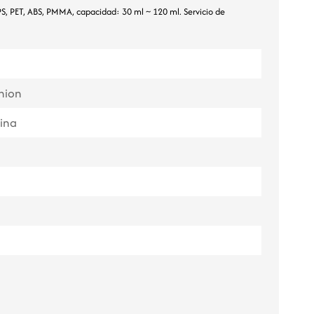
, PS, PET, ABS, PMMA, capacidad: 30 ml ~ 120 ml. Servicio de
ไทย
Tiếng việt
中文
nion
ina