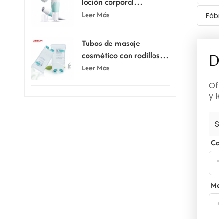
loción corporal
raspadora de 80 ml y
Leer Más
Fáb
100 ml con cinco rodillos
Tubos de masaje
cosmético con rodillos
D
dobles de silicona de 150
Leer Más
ml
Of
y 
S
Co
Me