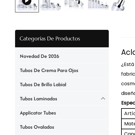
Categorías De Productos
Acl
Novedad De 2026
¿Está
Tubos De Crema Para Ojos
fabri
cosmé
Tubos De Brillo Labial
diseñ
Tubos Laminados
Espec
Applicator Tubes
Artí
Mate
Tubos Ovalados
Capa