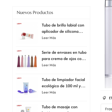
Nuevos Productos
Tubo de brillo labial con
aplicador de silicona
supersuave.
Leer Más
Serie de envases en tubo
para crema de ojos con
cabezal aplicador
Leer Más
Tubo de limpiador facial
ecológico de 100 ml y
120 ml con tapa
Leer Más
abatible.
E
Tubo de masaje con
Fra