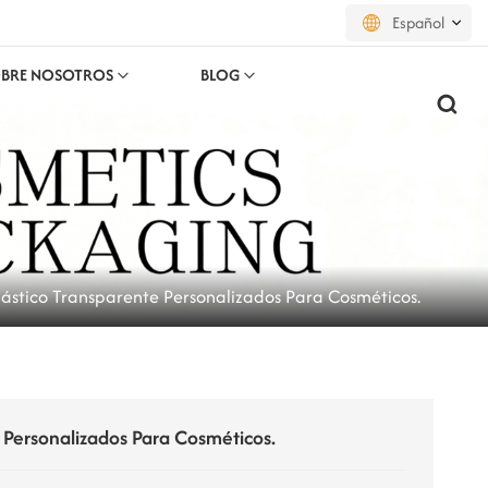
Español
BRE NOSOTROS
BLOG
English
français
русский
español
Plástico Transparente Personalizados Para Cosméticos.
português
العربية
日本語
e Personalizados Para Cosméticos.
한국의