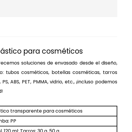
plástico para cosméticos
recemos soluciones de envasado desde el diseño,
: tubos cosméticos, botellas cosméticas, tarros
, PS, ABS, PET,
PMMA, vidrio, etc., ¡incluso podemos
d!
ástico transparente para cosméticos
omba: PP
l, 120 ml; Tarros: 30 g, 50 g