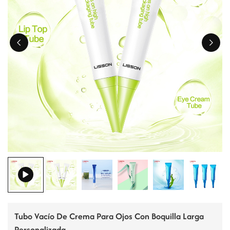
ไทย
Tiếng việt
中文
Tubo Vacío De Crema Para Ojos Con Boquilla Larga
Personalizada