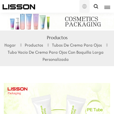
Español
English
Productos
français
Hogar
Productos
Tubos De Crema Para Ojos
Tubo Vacío De Crema Para Ojos Con Boquilla Larga
русский
Personalizada
español
português
العربية
日本語
한국의