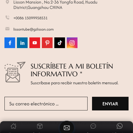
Lisson Mansion , No.2-36 Yongfa Road, Huadu
District,Guangzhou CHINA
+0086 15099958531
lissontube@gzlisson.com
SUSCRÍBETE A MI BOLETÍN
INFORMATIVO *
Suscríbase para recibir nuestro boletín mensual.
© 2026 GUANGZHOU LISSON PLASTIC CO.,LTD Reservados todos los derechos.
Mapa del sitio
|
Xml
|
política de privacidad