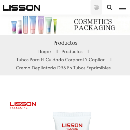
Español
English
Productos
français
Hogar
Productos
Tubos Para El Cuidado Corporal Y Capilar
русский
Crema Depilatoria D35 En Tubos Exprimibles
español
português
العربية
日本語
한국의