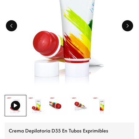
ไทย
Tiếng việt
中文
Crema Depilatoria D35 En Tubos Exprimibles