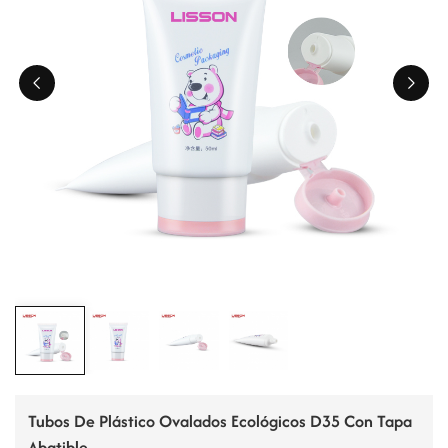
ไทย
Tiếng việt
中文
Tubos De Plástico Ovalados Ecológicos D35 Con Tapa
Abatible