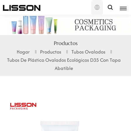
Español
English
Productos
français
Hogar
Productos
Tubos Ovalados
Tubos De Plástico Ovalados Ecológicos D35 Con Tapa
русский
Abatible
español
português
العربية
日本語
한국의