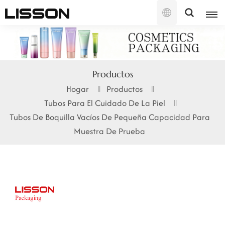
Español
English
Productos
français
Hogar
Productos
Tubos Para El Cuidado De La Piel
русский
Tubos De Boquilla Vacíos De Pequeña Capacidad Para
español
Muestra De Prueba
português
العربية
日本語
한국의