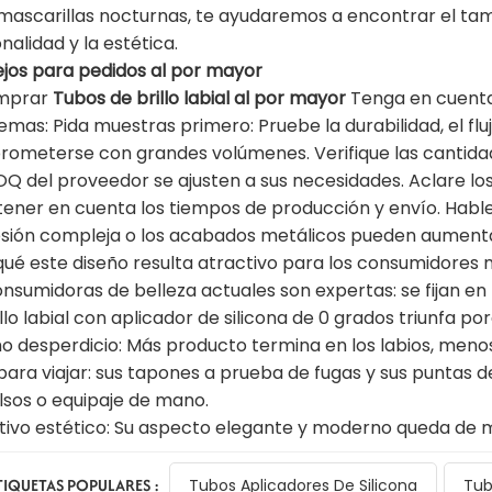
mascarillas nocturnas, te ayudaremos a encontrar el ta
nalidad y la estética.
jos para pedidos al por mayor
omprar
Tubos de brillo labial al por mayor
Tenga en cuenta
emas: Pida muestras primero: Pruebe la durabilidad, el flu
ometerse con grandes volúmenes. Verifique las cantid
OQ del proveedor se ajusten a sus necesidades. Aclare los
tener en cuenta los tiempos de producción y envío. Hable
sión compleja o los acabados metálicos pueden aumenta
qué este diseño resulta atractivo para los consumidores
onsumidoras de belleza actuales son expertas: se fijan en 
llo labial con aplicador de silicona de 0 grados triunfa po
o desperdicio: Más producto termina en los labios, menos
 para viajar: sus tapones a prueba de fugas y sus puntas d
lsos o equipaje de mano.
tivo estético: Su aspecto elegante y moderno queda de ma
TIQUETAS POPULARES :
Tubos Aplicadores De Silicona
Tub