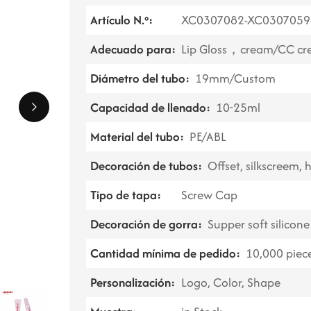
Artículo N.º:
XC0307082-XC0307059
Adecuado para:
Lip Gloss，cream/CC cr
Diámetro del tubo:
19mm/Custom
Capacidad de llenado:
10-25ml
Material del tubo:
PE/ABL
Decoración de tubos:
Offset, silkscreem,
Tipo de tapa:
Screw Cap
Decoración de gorra:
Supper soft silicon
Cantidad mínima de pedido:
10,000 piec
Personalización:
Logo, Color, Shape