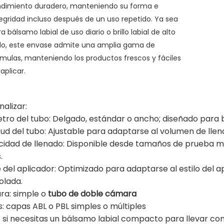
ndimiento duradero, manteniendo su forma e
tegridad incluso después de un uso repetido. Ya sea
a bálsamo labial de uso diario o brillo labial de alto
illo, este envase admite una amplia gama de
rmulas, manteniendo los productos frescos y fáciles
aplicar.
nalizar:
tro del tubo: Delgado, estándar o ancho; diseñado para bá
tud del tubo: Ajustable para adaptarse al volumen de llen
idad de llenado: Disponible desde tamaños de prueba min
.
e del aplicador: Optimizado para adaptarse al estilo del a
olada.
a: simple o
tubo de doble cámara
: capas ABL o PBL simples o múltiples
 si necesitas un bálsamo labial compacto para llevar c