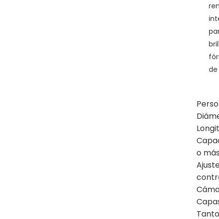
re
in
par
br
fó
de 
Perso
Diáme
Longi
Capac
o más
Ajust
contr
Cámar
Capas
Tanto