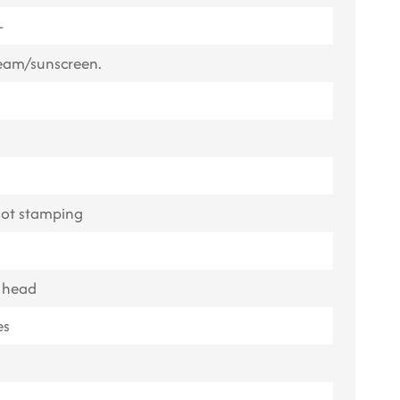
ไทย
-
Tiếng việt
eam/sunscreen.
中文
 hot stamping
e head
es