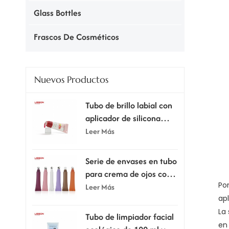
Glass Bottles
Frascos De Cosméticos
Nuevos Productos
Tubo de brillo labial con
aplicador de silicona
supersuave.
Leer Más
Serie de envases en tubo
para crema de ojos con
Por
cabezal aplicador
Leer Más
apl
La
Tubo de limpiador facial
en