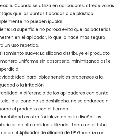
lexible. Cuando se utiliza en aplicadores, ofrece varias
ntajas que las puntas flocadas o de plástico
mplemente no pueden igualar:
iene: La superficie no porosa evita que las bacterias
netren en el aplicador, lo que lo hace más seguro
ra un uso repetido.
lizamiento suave: La silicona distribuye el producto
 manera uniforme sin absorberlo, minimizando así el
perdicio.
vidad: Ideal para labios sensibles propensos a la
uedad o la irritación.
abilidad: A diferencia de los aplicadores con punta
tela, la silicona no se deshilacha, no se endurece ni
sorbe el producto con el tiempo.
durabilidad es otra fortaleza de este diseño. Los
eriales de alta calidad utilizados tanto en el tubo
mo en el
Aplicador de silicona de 0°
Garantiza un