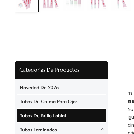
Categorías De Productos
Novedad De 2026
Tu
Tubos De Crema Para Ojos
su
No
Tubos De Brillo Labial
ig
di
Tubos Laminados
ad