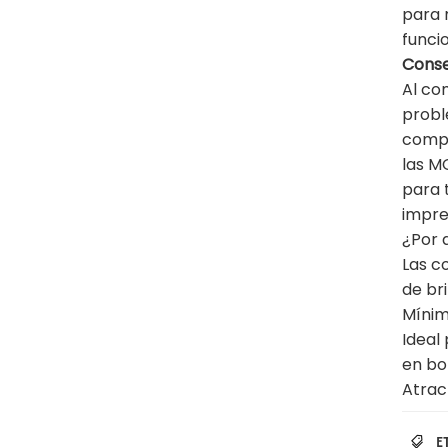
para 
funcio
Conse
Al c
probl
compr
las M
para 
impre
¿Por 
Las c
de bri
Mínim
Ideal
en bo
Atrac
E