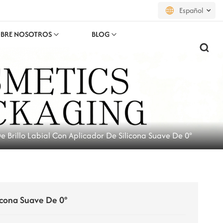
Español
BRE NOSOTROS
BLOG
English
français
русский
español
e Brillo Labial Con Aplicador De Silicona Suave De 0°
português
العربية
日本語
licona Suave De 0°
한국의