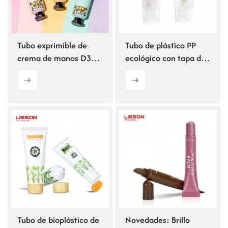
ไทย
Tiếng việt
Tubo exprimible de
Tubo de plástico PP
crema de manos D30
ecológico con tapa de
中文
con tapa octogonal
PP para cosméticos.
Tubo de bioplástico de
Novedades: Brillo