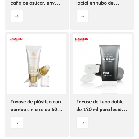
caña de azúcar, envase
labial en tubo de
cosmético ecológico y
plástico de 5 ml y 15
sostenible,
ml con aplicador.
personalizado.
Envase de plástico con
Envase de tubo doble
bomba sin aire de 60
de 120 ml para loción
ml, personalizable.
corporal y champú.