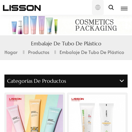
Español
English
Embalaje De Tubo De Plástico
français
Hogar
Productos
Embalaje De Tubo De Plástico
русский
español
Categorías De Productos
português
العربية
日本語
한국의