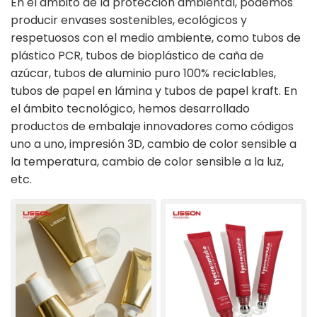
En el ámbito de la protección ambiental, podemos
producir envases sostenibles, ecológicos y
ไทย
respetuosos con el medio ambiente, como tubos de
plástico PCR, tubos de bioplástico de caña de
Tiếng việt
azúcar, tubos de aluminio puro 100% reciclables,
中文
tubos de papel en lámina y tubos de papel kraft. En
el ámbito tecnológico, hemos desarrollado
productos de embalaje innovadores como códigos
uno a uno, impresión 3D, cambio de color sensible a
la temperatura, cambio de color sensible a la luz,
etc.