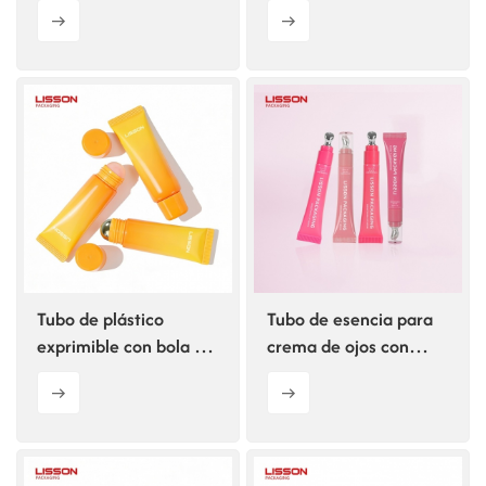
bola rodante individual
de acero inoxidable
Tubo de plástico
Tubo de esencia para
exprimible con bola de
crema de ojos con
rodillo de acero
aplicador de aleación
inoxidable
de zinc.