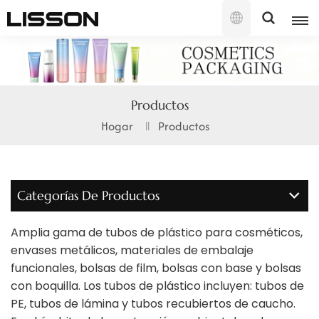
Español
English
Productos
français
Hogar
Productos
русский
español
Categorías De Productos
português
Amplia gama de tubos de plástico para cosméticos,
العربية
envases metálicos, materiales de embalaje
funcionales, bolsas de film, bolsas con base y bolsas
日本語
con boquilla. Los tubos de plástico incluyen: tubos de
PE, tubos de lámina y tubos recubiertos de caucho.
한국의