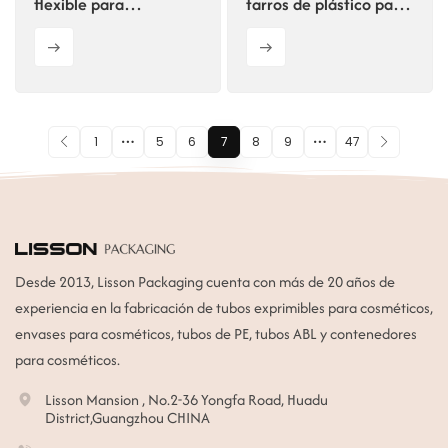
flexible para
tarros de plástico para
cosméticos
envases cosméticos
personalizado con
dispensador de bomba
de PP
1
5
6
7
8
9
47
Desde 2013, Lisson Packaging cuenta con más de 20 años de
experiencia en la fabricación de tubos exprimibles para cosméticos,
envases para cosméticos, tubos de PE, tubos ABL y contenedores
para cosméticos.
Lisson Mansion , No.2-36 Yongfa Road, Huadu
District,Guangzhou CHINA