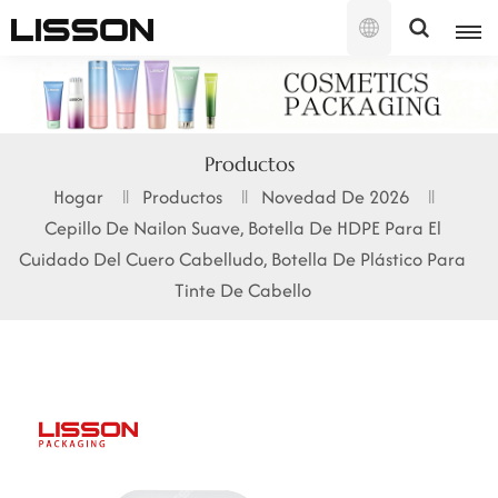
Español
English
Productos
français
Hogar
Productos
Novedad De 2026
Cepillo De Nailon Suave, Botella De HDPE Para El
русский
Cuidado Del Cuero Cabelludo, Botella De Plástico Para
español
Tinte De Cabello
português
العربية
日本語
한국의