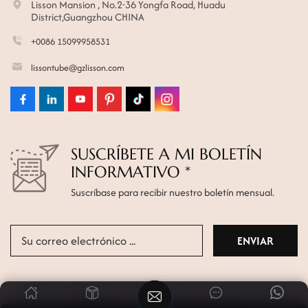
Lisson Mansion , No.2-36 Yongfa Road, Huadu
District,Guangzhou CHINA
+0086 15099958531
lissontube@gzlisson.com
SUSCRÍBETE A MI BOLETÍN
INFORMATIVO *
Suscríbase para recibir nuestro boletín mensual.
© 2026 GUANGZHOU LISSON PLASTIC CO.,LTD Reservados todos los derechos.
Mapa del sitio
|
Xml
|
política de privacidad