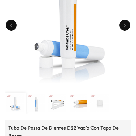
ไทย
Tiếng việt
中文
Tubo De Pasta De Dientes D22 Vacío Con Tapa De
Rosca