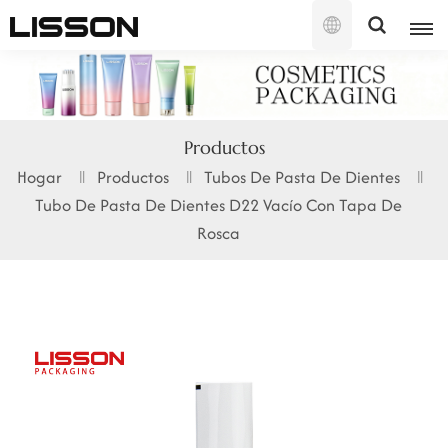
Español
English
Productos
français
Hogar
Productos
Tubos De Pasta De Dientes
Tubo De Pasta De Dientes D22 Vacío Con Tapa De
русский
Rosca
español
português
العربية
日本語
한국의