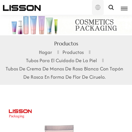
Español
English
Productos
français
Hogar
Productos
Tubos Para El Cuidado De La Piel
русский
Tubos De Crema De Manos De Rosa Blanca Con Tapón
español
De Rosca En Forma De Flor De Ciruelo.
português
العربية
日本語
한국의