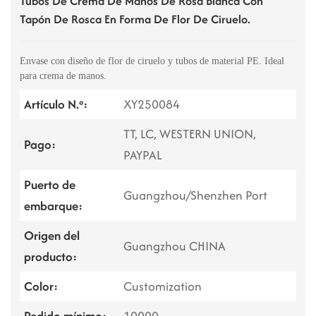
Tubos De Crema De Manos De Rosa Blanca Con
Tapón De Rosca En Forma De Flor De Ciruelo.
Envase con diseño de flor de ciruelo y tubos de material PE. Ideal
para crema de manos.
Artículo N.º:
XY250084
TT, LC, WESTERN UNION,
Pago:
PAYPAL
Puerto de
Guangzhou/Shenzhen Port
embarque:
Origen del
Guangzhou CHINA
producto:
Color:
Customization
Pedido mínimo:
10000