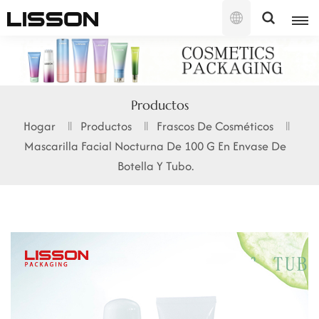
Español
English
Productos
français
Hogar
Productos
Frascos De Cosméticos
Mascarilla Facial Nocturna De 100 G En Envase De
русский
Botella Y Tubo.
español
português
العربية
日本語
한국의