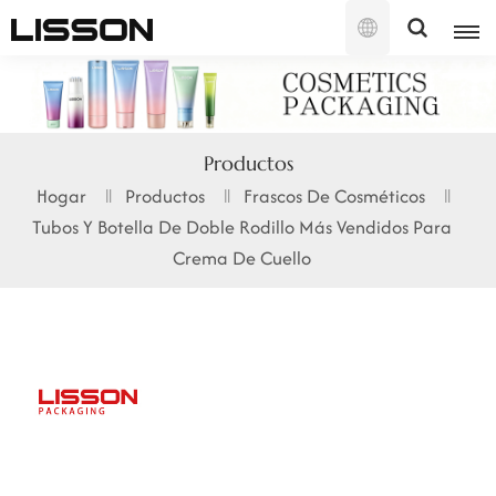
Español
English
Productos
français
Hogar
Productos
Frascos De Cosméticos
Tubos Y Botella De Doble Rodillo Más Vendidos Para
русский
Crema De Cuello
español
português
العربية
日本語
한국의