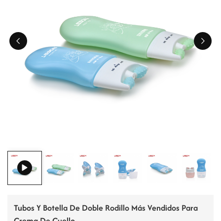
ไทย
Tiếng việt
中文
Tubos Y Botella De Doble Rodillo Más Vendidos Para
Crema De Cuello