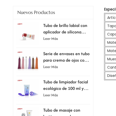
Especi
Nuevos Productos
Artíc
Tubo de brillo labial con
Tapa
aplicador de silicona
Capa
supersuave.
Leer Más
Mater
Mater
Serie de envases en tubo
Mues
para crema de ojos con
cabezal aplicador
Leer Más
Cant
Dise
Tubo de limpiador facial
ecológico de 100 ml y
120 ml con tapa
Leer Más
abatible.
Tubo de masaje con