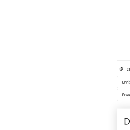
E
Emb
Env
D