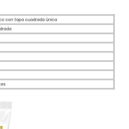
ico
con tapa cuadrada única
adrada
tes