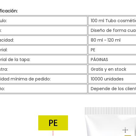
ficación:
ulo:
100 ml
Tubo cosmét
:
Diseño de forma cu
cidad:
80 ml ~ 120 ml
ial:
PE
ial de la tapa:
PÁGINAS
tra:
Gratis y en stock
idad mínima de pedido:
10000 unidades
ño:
Depende de los clien