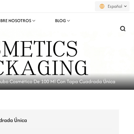
Español
BRE NOSOTROS
BLOG
English
français
русский
español
Tubo Cosmético De 100 Ml Con Tapa Cuadrada Única
português
العربية
日本語
drada Única
한국의