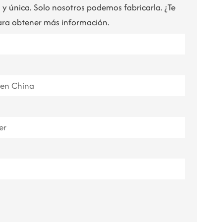
y única. Solo nosotros podemos fabricarla. ¿Te
ไทย
ara obtener más información.
Tiếng việt
中文
en China
er