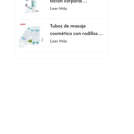
loción corporal
raspadora de 80 ml y
Leer Más
100 ml con cinco rodillos
Tubos de masaje
cosmético con rodillos
dobles de silicona de 150
Leer Más
ml