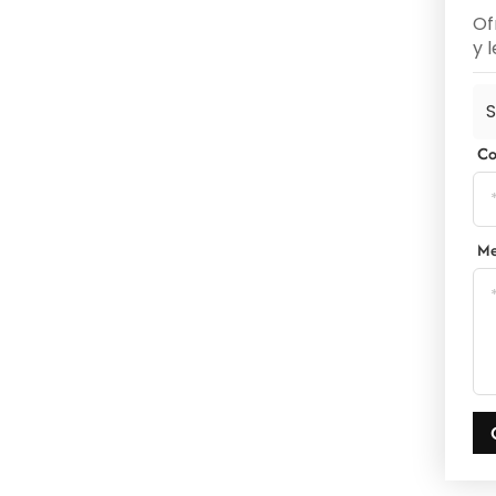
Of
y 
S
Co
Me