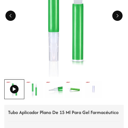
ไทย
Tiếng việt
中文
Tubo Aplicador Plano De 15 Ml Para Gel Farmacéutico