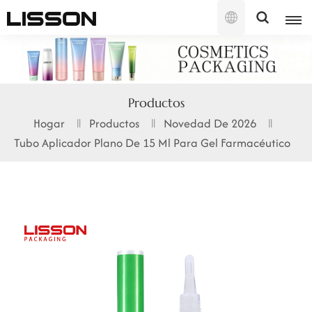
Español
English
Productos
français
Hogar
Productos
Novedad De 2026
Tubo Aplicador Plano De 15 Ml Para Gel Farmacéutico
русский
español
português
العربية
日本語
한국의