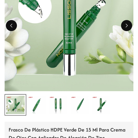
ไทย
Tiếng việt
中文
Frasco De Plástico HDPE Verde De 15 Ml Para Crema
De Ojos Con Aplicador De Aleación De Zinc.