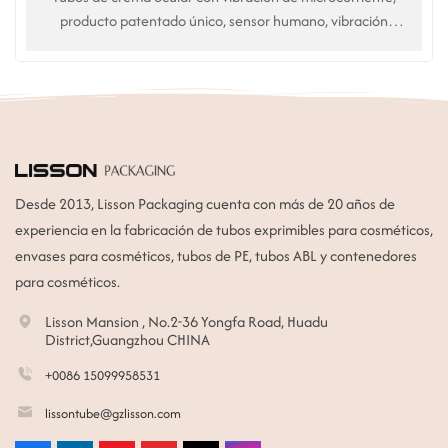
producto patentado único, sensor humano, vibración
automática Masaje. Uso en cremas y esencias para el
contorno de ojos. Servicio de personalización OEM.
Desde 2013, Lisson Packaging cuenta con más de 20 años de
experiencia en la fabricación de tubos exprimibles para cosméticos,
envases para cosméticos, tubos de PE, tubos ABL y contenedores
para cosméticos.
Lisson Mansion , No.2-36 Yongfa Road, Huadu
District,Guangzhou CHINA
+0086 15099958531
lissontube@gzlisson.com