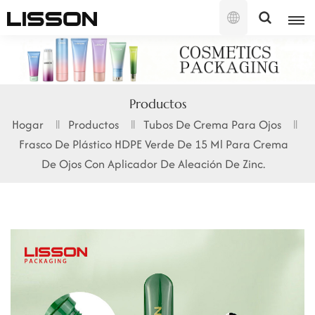
Español
English
Productos
français
Hogar
Productos
Tubos De Crema Para Ojos
Frasco De Plástico HDPE Verde De 15 Ml Para Crema
русский
De Ojos Con Aplicador De Aleación De Zinc.
español
português
العربية
日本語
한국의