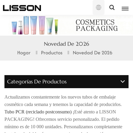
Español
English
Novedad De 2026
français
Hogar
Productos
Novedad De 2026
русский
español
Categorías De Productos
português
Actualizamos constantemente los nuevos tubos de embalaje
العربية
cosmético cada semana y tenemos la capacidad de producirlos.
Tubo PCR (reciclado postconsumo)
¡Esté atento a LISSON
日本語
PACKAGING! Ofrecemos servicio personalizado. El pedido
mínimo es de 10 000 unidades. Personalizamos completamente
한국의