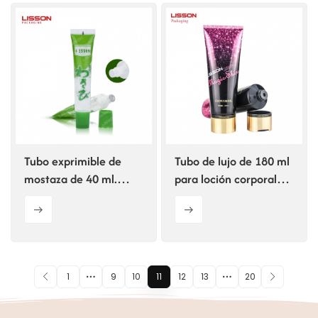
Tubo exprimible de
Tubo de lujo de 180 ml
mostaza de 40 ml.
para loción corporal
Envase de plástico
con brillo.
para alimentos.
1
9
10
11
12
13
20