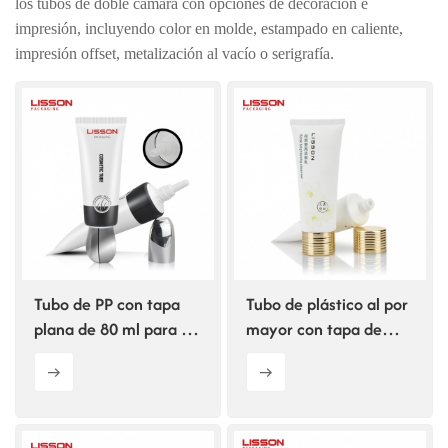
los tubos de doble cámara con opciones de decoración e
impresión, incluyendo color en molde, estampado en caliente,
ไทย
impresión offset, metalización al vacío o serigrafía.
Tiếng việt
中文
Tubo de PP con tapa
Tubo de plástico al por
plana de 80 ml para el
mayor con tapa de
cuidado del cuero
aluminio, tapa
cabelludo (venta al por
cilíndrica de rosca de
mayor)
doble capa para
envases cosméticos.