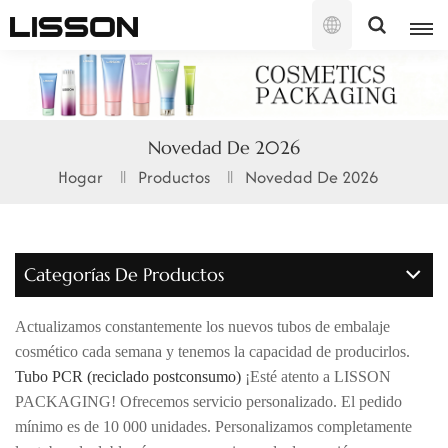
Español
English
Novedad De 2026
français
Hogar
Productos
Novedad De 2026
русский
español
Categorías De Productos
português
Actualizamos constantemente los nuevos tubos de embalaje
العربية
cosmético cada semana y tenemos la capacidad de producirlos.
Tubo PCR (reciclado postconsumo)
¡Esté atento a LISSON
日本語
PACKAGING! Ofrecemos servicio personalizado. El pedido
mínimo es de 10 000 unidades. Personalizamos completamente
한국의