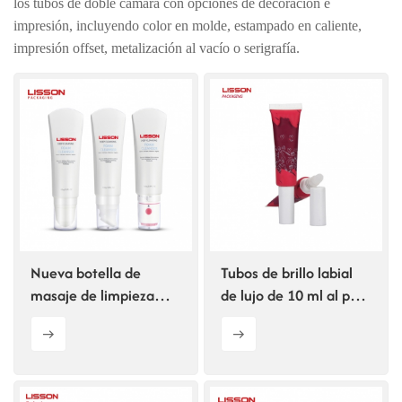
los tubos de doble cámara con opciones de decoración e
impresión, incluyendo color en molde, estampado en caliente,
ไทย
impresión offset, metalización al vacío o serigrafía.
Tiếng việt
中文
Nueva botella de
Tubos de brillo labial
masaje de limpieza
de lujo de 10 ml al por
profunda con cepillo y
mayor
rodillo.