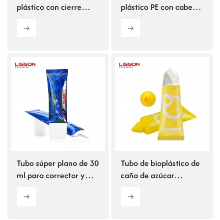
plástico con cierre
plástico PE con cabezal
irregular y diseño
de boquilla
adorable para crema
personalizado de 5 ml
de manos.
Tubo súper plano de 30
Tubo de bioplástico de
ml para corrector y
caña de azúcar
crema BB.
sostenible para
envases cosméticos