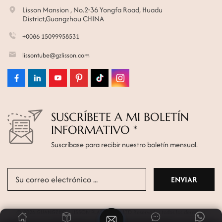
Lisson Mansion , No.2-36 Yongfa Road, Huadu
District,Guangzhou CHINA
+0086 15099958531
lissontube@gzlisson.com
SUSCRÍBETE A MI BOLETÍN
INFORMATIVO *
Suscríbase para recibir nuestro boletín mensual.
© 2026 GUANGZHOU LISSON PLASTIC CO.,LTD Reservados todos los derechos.