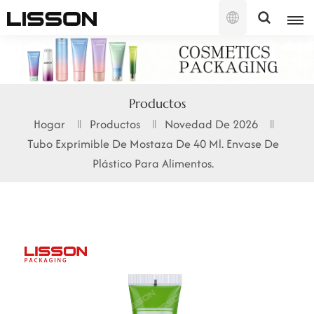
Español
English
Productos
français
Hogar
Productos
Novedad De 2026
Tubo Exprimible De Mostaza De 40 Ml. Envase De
русский
Plástico Para Alimentos.
español
português
العربية
日本語
한국의