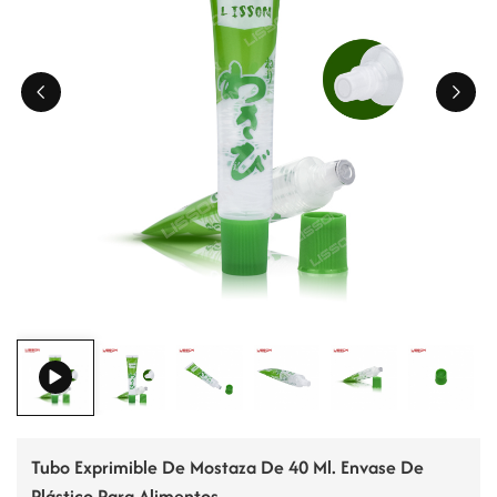
ไทย
Tiếng việt
中文
Tubo Exprimible De Mostaza De 40 Ml. Envase De
Plástico Para Alimentos.