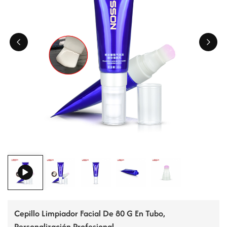
ไทย
Tiếng việt
中文
Cepillo Limpiador Facial De 80 G En Tubo,
Personalización Profesional.