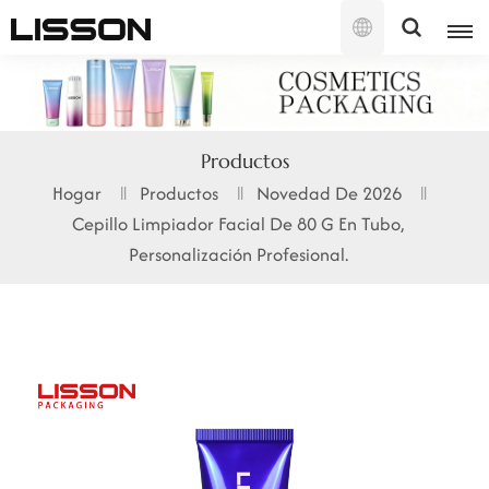
Español
English
Productos
français
Hogar
Productos
Novedad De 2026
Cepillo Limpiador Facial De 80 G En Tubo,
русский
Personalización Profesional.
español
português
العربية
日本語
한국의