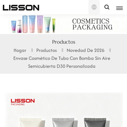
Español
English
Productos
français
Hogar
Productos
Novedad De 2026
Envase Cosmético De Tubo Con Bomba Sin Aire
русский
Semicubierta D30 Personalizada
español
português
العربية
日本語
한국의