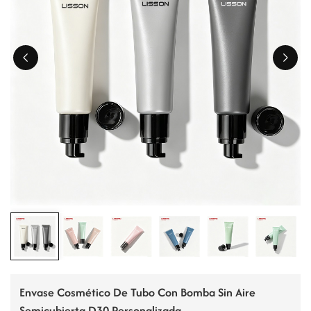
ไทย
Tiếng việt
中文
Envase Cosmético De Tubo Con Bomba Sin Aire
Semicubierta D30 Personalizada