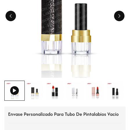
ไทย
Tiếng việt
中文
Envase Personalizado Para Tubo De Pintalabios Vacío