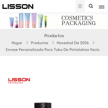
Español
English
Productos
français
Hogar
Productos
Novedad De 2026
Envase Personalizado Para Tubo De Pintalabios Vacío
русский
español
português
العربية
日本語
한국의