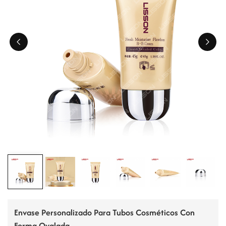
ไทย
Tiếng việt
中文
Envase Personalizado Para Tubos Cosméticos Con
Forma Ovalada