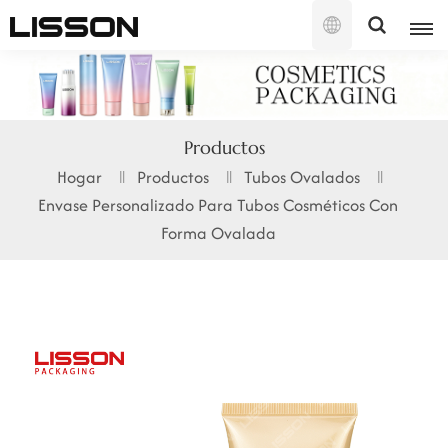
Español
English
Productos
français
Hogar
Productos
Tubos Ovalados
Envase Personalizado Para Tubos Cosméticos Con
русский
Forma Ovalada
español
português
العربية
日本語
한국의