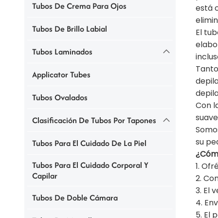
Tubos De Crema Para Ojos
está 
elimin
Tubos De Brillo Labial
El tub
elabo
Tubos Laminados
inclus
Tanto 
Applicator Tubes
depil
depila
Tubos Ovalados
Con l
suave
Clasificación De Tubos Por Tapones
Somos
su pe
Tubos Para El Cuidado De La Piel
¿Cómo
Tubos Para El Cuidado Corporal Y
1. Ofr
Capilar
2. Co
3. El
Tubos De Doble Cámara
4. En
5. El