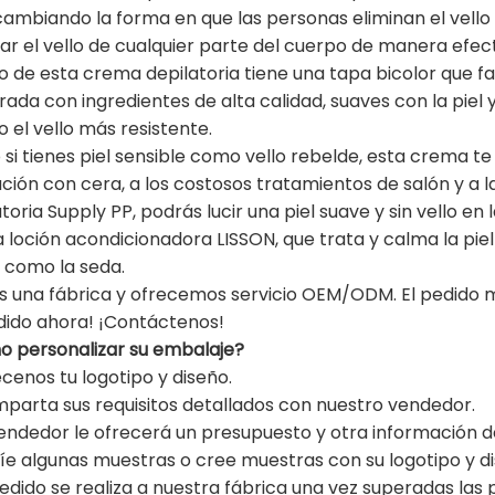
cambiando la forma en que las personas eliminan el vell
ar el vello de cualquier parte del cuerpo de manera efectiv
o de esta crema depilatoria tiene una tapa bicolor que fac
rada con ingredientes de alta calidad, suaves con la piel
o el vello más resistente.
si tienes piel sensible como vello rebelde, esta crema te 
ación con cera, a los costosos tratamientos de salón y a 
toria Supply PP, podrás lucir una piel suave y sin vello e
a loción acondicionadora LISSON, que trata y calma la piel 
 como la seda.
 una fábrica y ofrecemos servicio OEM/ODM. El pedido m
dido ahora! ¡Contáctenos!
 personalizar su embalaje?
écenos tu logotipo y diseño.
mparta sus requisitos detallados con nuestro vendedor.
 vendedor le ofrecerá un presupuesto y otra información de
víe algunas muestras o cree muestras con su logotipo y di
 pedido se realiza a nuestra fábrica una vez superadas las