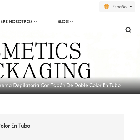
Español
BRE NOSOTROS
BLOG
English
français
русский
español
rema Depilatoria Con Tapón De Doble Color En Tubo
português
العربية
日本語
olor En Tubo
한국의