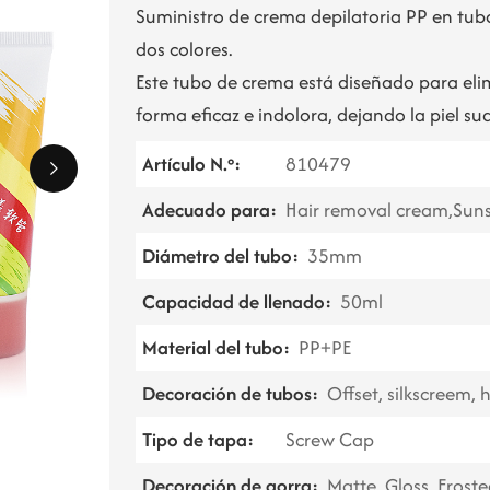
Suministro de crema depilatoria PP en tub
dos colores.
Este tubo de crema está diseñado para elim
forma eficaz e indolora, dejando la piel sua
Artículo N.º:
810479
Adecuado para:
Hair removal cream,Sun
Diámetro del tubo:
35mm
Capacidad de llenado:
50ml
Material del tubo:
PP+PE
Decoración de tubos:
Offset, silkscreem,
Tipo de tapa:
Screw Cap
Decoración de gorra:
Matte, Gloss, Froste