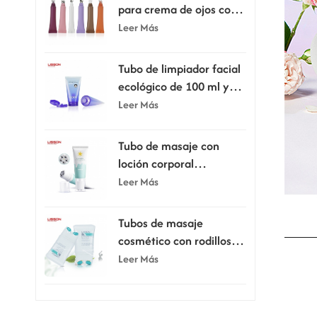
para crema de ojos con
cabezal aplicador
Leer Más
Tubo de limpiador facial
ecológico de 100 ml y
120 ml con tapa
Leer Más
abatible.
Tubo de masaje con
loción corporal
raspadora de 80 ml y
Leer Más
100 ml con cinco rodillos
Tubos de masaje
cosmético con rodillos
dobles de silicona de 150
Leer Más
ml