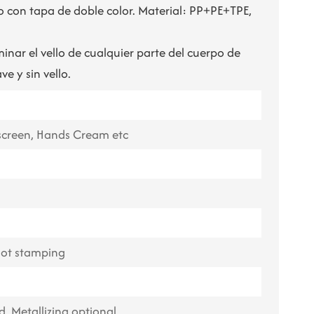
o con tapa de doble color. Material: PP+PE+TPE,
ไทย
Tiếng việt
inar el vello de cualquier parte del cuerpo de
ve y sin vello.
中文
screen, Hands Cream etc
 hot stamping
d, Metallizing optional