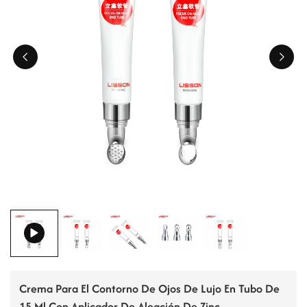
ไทย
Tiếng việt
中文
Crema Para El Contorno De Ojos De Lujo En Tubo De
15 Ml Con Aplicador De Aleación De Zinc.