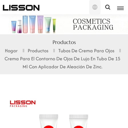
Español
English
Productos
français
Hogar
Productos
Tubos De Crema Para Ojos
Crema Para El Contorno De Ojos De Lujo En Tubo De 15
русский
Ml Con Aplicador De Aleación De Zinc.
español
português
العربية
日本語
한국의