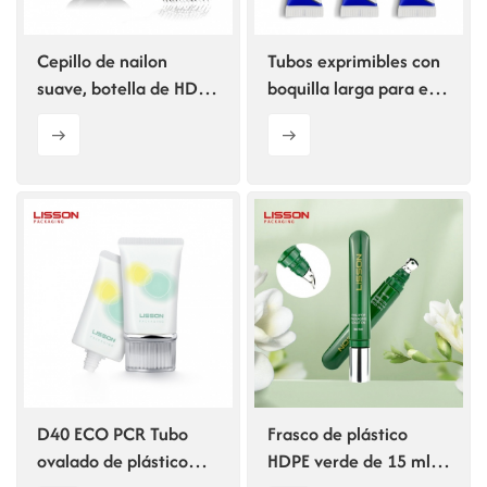
Cepillo de nailon
Tubos exprimibles con
suave, botella de HDPE
boquilla larga para el
para el cuidado del
mercado
cuero cabelludo,
farmacéutico.
botella de plástico
para tinte de cabello
D40 ECO PCR Tubo
Frasco de plástico
ovalado de plástico
HDPE verde de 15 ml