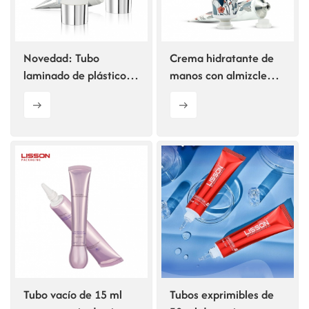
Novedad: Tubo
Crema hidratante de
laminado de plástico
manos con almizcle
D50 para el cuidado
blanco. Envase de tubo
del cuero cabelludo
de aluminio.
con cabezal de boquilla
larga.
Tubo vacío de 15 ml
Tubos exprimibles de