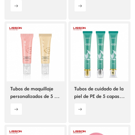
Tubo de protector solar
para crema de ojos con
Impresión de logotipo
aplicador de aleación
de zinc.
Tubos de maquillaje
Tubos de cuidado de la
personalizados de 5 ml,
piel de PE de 5 capas
15 ml y 25 ml.
con tapa de rosca
acrílica de lujo de 25 g