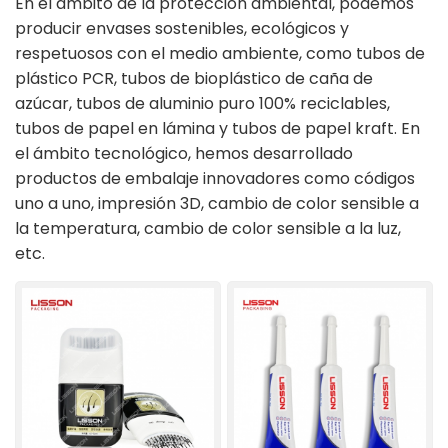
En el ámbito de la protección ambiental, podemos
producir envases sostenibles, ecológicos y
ไทย
respetuosos con el medio ambiente, como tubos de
plástico PCR, tubos de bioplástico de caña de
Tiếng việt
azúcar, tubos de aluminio puro 100% reciclables,
中文
tubos de papel en lámina y tubos de papel kraft. En
el ámbito tecnológico, hemos desarrollado
productos de embalaje innovadores como códigos
uno a uno, impresión 3D, cambio de color sensible a
la temperatura, cambio de color sensible a la luz,
etc.