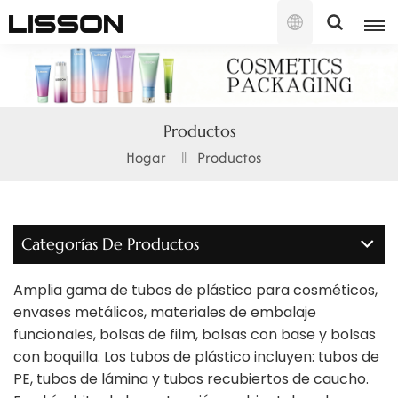
Español
English
Productos
français
Hogar
Productos
русский
español
Categorías De Productos
português
Amplia gama de tubos de plástico para cosméticos,
العربية
envases metálicos, materiales de embalaje
funcionales, bolsas de film, bolsas con base y bolsas
日本語
con boquilla. Los tubos de plástico incluyen: tubos de
PE, tubos de lámina y tubos recubiertos de caucho.
한국의