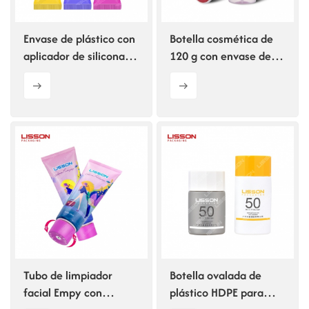
Envase de plástico con
Botella cosmética de
aplicador de silicona
120 g con envase de
de 10 ml para el
plástico y brocha
cuidado de los ojos y
suave de silicona
los labios.
inclinada.
Tubo de limpiador
Botella ovalada de
facial Empy con
plástico HDPE para