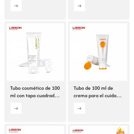
logotipo impreso en la
protector solar al por
tapa con orificio
mayor, 50 ml, 75 ml,
central.
botella cosmética UV.
Tubo cosmético de 100
Tubo de 100 ml de
ml con tapa cuadrada
crema para el cuidado
única
de la piel de tacto
supersuave