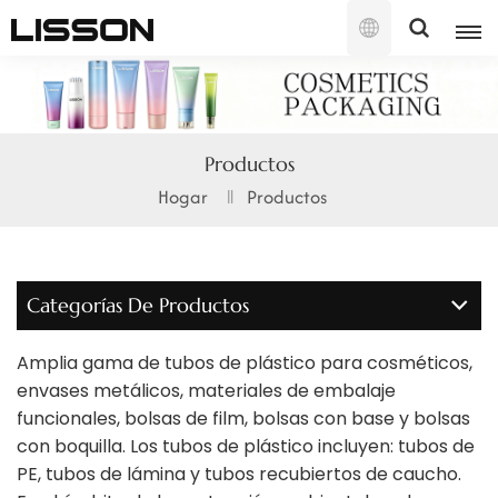
Español
English
Productos
français
Hogar
Productos
русский
español
Categorías De Productos
português
Amplia gama de tubos de plástico para cosméticos,
العربية
envases metálicos, materiales de embalaje
funcionales, bolsas de film, bolsas con base y bolsas
日本語
con boquilla. Los tubos de plástico incluyen: tubos de
PE, tubos de lámina y tubos recubiertos de caucho.
한국의