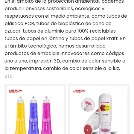
En el ámbito de la protección ambiental, podemos
producir envases sostenibles, ecológicos y
ไทย
respetuosos con el medio ambiente, como tubos de
plástico PCR, tubos de bioplástico de caña de
Tiếng việt
azúcar, tubos de aluminio puro 100% reciclables,
中文
tubos de papel en lámina y tubos de papel kraft. En
el ámbito tecnológico, hemos desarrollado
productos de embalaje innovadores como códigos
uno a uno, impresión 3D, cambio de color sensible a
la temperatura, cambio de color sensible a la luz,
etc.