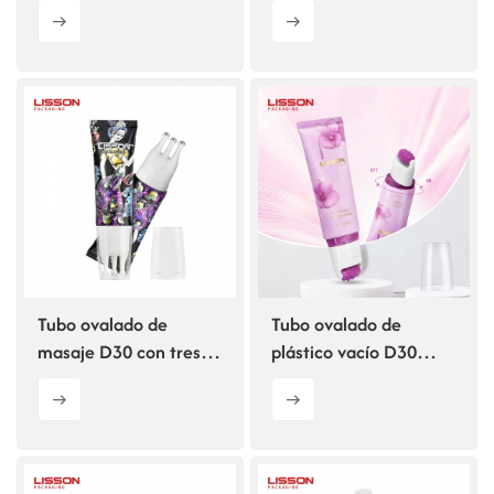
amarillo. Envase para
crema solar.
Tubo ovalado de
Tubo ovalado de
masaje D30 con tres
plástico vacío D30
bolas, envase ABL para
para maquillaje
el cuidado del cuero
cosmético con
cabelludo.
aplicador de rodillo de
silicona.