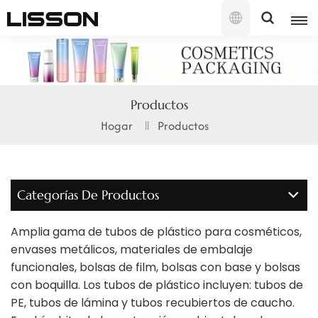
Español
English
Productos
français
Hogar
Productos
русский
español
Categorías De Productos
português
Amplia gama de tubos de plástico para cosméticos,
العربية
envases metálicos, materiales de embalaje
funcionales, bolsas de film, bolsas con base y bolsas
日本語
con boquilla. Los tubos de plástico incluyen: tubos de
PE, tubos de lámina y tubos recubiertos de caucho.
한국의