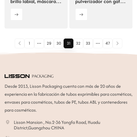
brillo labial, máscara
pulverizador con gatillo
de pestañas y
y botella de PET.
pestañas con
Entrega rápida.
aplicador.
1
29
30
31
32
33
47
Desde 2013, Lisson Packaging cuenta con más de 20 años de
experiencia en la fabricación de tubos exprimibles para cosméticos,
envases para cosméticos, tubos de PE, tubos ABL y contenedores
para cosméticos.
Lisson Mansion , No.2-36 Yongfa Road, Huadu
District,Guangzhou CHINA